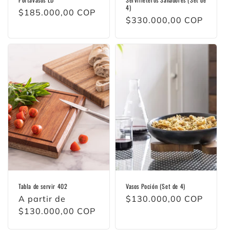
4)
Precio
$185.000,00 COP
Precio
$330.000,00 COP
habitual
habitual
Tabla de servir 402
Vasos Poción (Set de 4)
Precio
A partir de
Precio
$130.000,00 COP
habitual
$130.000,00 COP
habitual