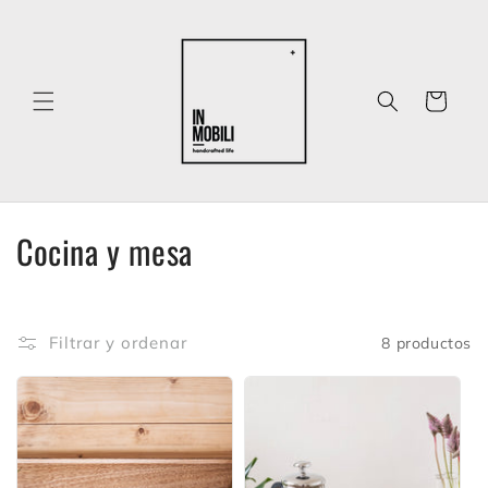
Ir
directamente
al contenido
Carrito
C
Cocina y mesa
o
l
Filtrar y ordenar
8 productos
e
c
c