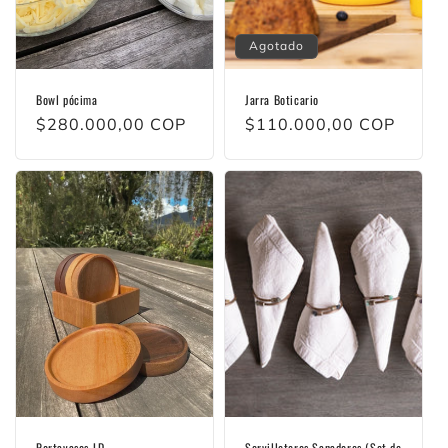
Agotado
Bowl pócima
Jarra Boticario
Precio
$280.000,00 COP
Precio
$110.000,00 COP
habitual
habitual
Portavasos LD
Servilleteros Sanadores (Set de