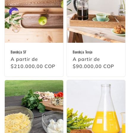
i
ó
n
:
Bandeja SF
Bandeja Tenjo
Precio
A partir de
Precio
A partir de
habitual
$210.000,00 COP
habitual
$90.000,00 COP