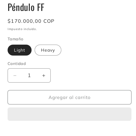
Péndulo FF
modal
Precio
$170.000,00 COP
habitual
Impuesto incluido.
Tamaño
Light
Heavy
Cantidad
Reducir
Aumentar
cantidad
cantidad
para
para
Péndulo
Péndulo
Agregar al carrito
FF
FF