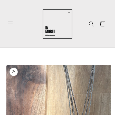
Ir
directamente
al contenido
Carrito
Ir
directamente
a la
información
del producto